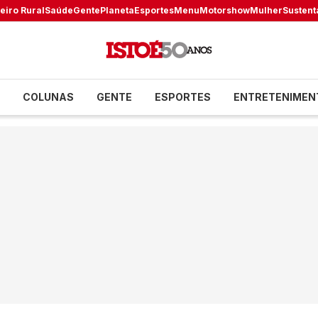
eiro Rural
Saúde
Gente
Planeta
Esportes
Menu
Motorshow
Mulher
Sustent
COLUNAS
GENTE
ESPORTES
ENTRETENIMEN