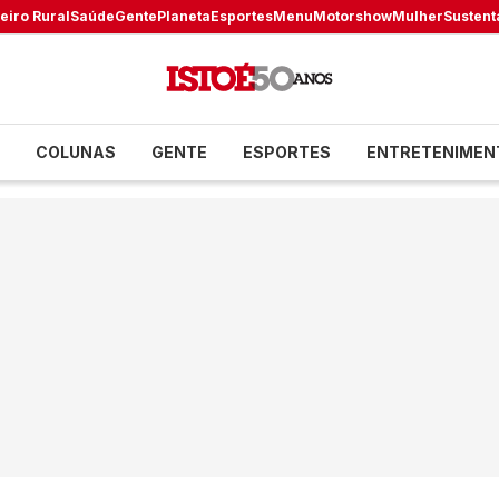
eiro Rural
Saúde
Gente
Planeta
Esportes
Menu
Motorshow
Mulher
Sustent
COLUNAS
GENTE
ESPORTES
ENTRETENIMEN