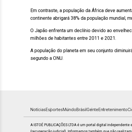
Em contraste, a população da África deve aumenta
continente abrigará 38% da população mundial, m
O Japão enfrenta um declínio devido ao envelhe
milhões de habitantes entre 2011 e 2021.
A população do planeta em seu conjunto diminuirá
segundo a ONU.
Notícias
Esportes
Mundo
Brasil
Gente
Entretenimento
C
A ISTOÉ PUBLICAÇÕES LTDA é um portal digital independente
(recuperação judicial). Informamos também que não realiza