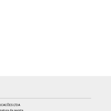
BLICACÕES LTDA
atura da revista