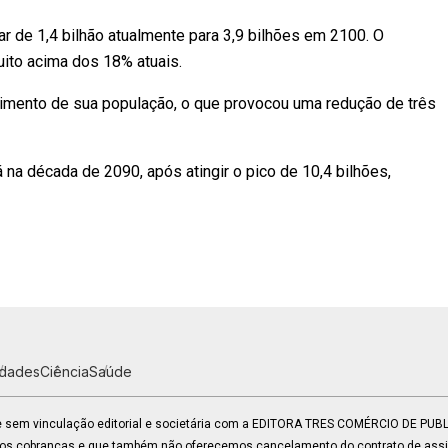
r de 1,4 bilhão atualmente para 3,9 bilhões em 2100. O
uito acima dos 18% atuais.
cimento de sua população, o que provocou uma redução de três
 na década de 2090, após atingir o pico de 10,4 bilhões,
idades
Ciência
Saúde
 e sem vinculação editorial e societária com a EDITORA TRES COMÉRCIO DE PU
mos cobranças e que também não oferecemos cancelamento do contrato de assin