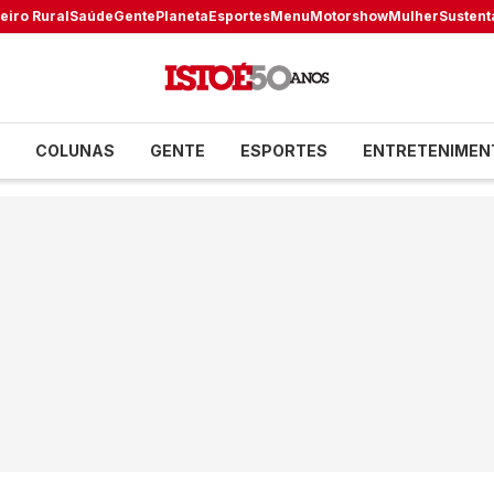
eiro Rural
Saúde
Gente
Planeta
Esportes
Menu
Motorshow
Mulher
Sustent
COLUNAS
GENTE
ESPORTES
ENTRETENIMEN