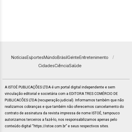
Notícias
Esportes
Mundo
Brasil
Gente
Entretenimento
Cidades
Ciência
Saúde
A ISTOÉ PUBLICAÇÕES LTDA é um portal digital independente e sem
vinculação editorial e societária com a EDITORA TRES COMÉRCIO DE
PUBLICACÕES LTDA (recuperação judicial). Informamos também que não
realizamos cobranças e que também não oferecemos cancelamento do
contrato de assinatura da revista impressa de nome ISTOÉ, tampouco
autorizamos terceiros a fazê-lo, nos responsabilizamos apenas pelo
conteúdo digital “https://istoe.com.br” e seus respectivos sites.