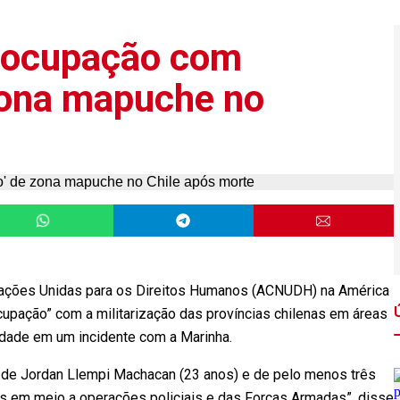
eocupação com
 zona mapuche no
 Nações Unidas para os Direitos Humanos (ACNUDH) na América
cupação” com a militarização das províncias chilenas em áreas
ade em um incidente com a Marinha.
e de Jordan Llempi Machacan (23 anos) e de pelo menos três
os em meio a operações policiais e das Forças Armadas”, disse