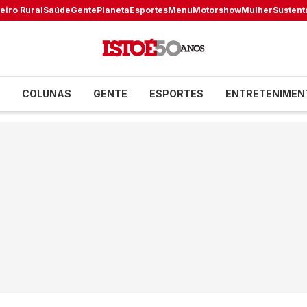
eiro Rural
Saúde
Gente
Planeta
Esportes
Menu
Motorshow
Mulher
Sustent
COLUNAS
GENTE
ESPORTES
ENTRETENIMEN