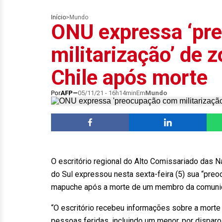
Início
>
Mundo
ONU expressa ‘pr
militarização’ de
Chile após morte
Por
AFP
05/11/21 - 16h14min
Em
Mundo
O escritório regional do Alto Comissariado das
do Sul expressou nesta sexta-feira (5) sua “preo
mapuche após a morte de um membro da comunid
“O escritório recebeu informações sobre a mort
pessoas feridas, incluindo um menor, por dispar