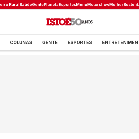
eiro Rural
Saúde
Gente
Planeta
Esportes
Menu
Motorshow
Mulher
Sustent
COLUNAS
GENTE
ESPORTES
ENTRETENIMEN