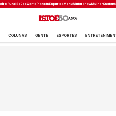
eiro Rural
Saúde
Gente
Planeta
Esportes
Menu
Motorshow
Mulher
Sustent
COLUNAS
GENTE
ESPORTES
ENTRETENIMEN