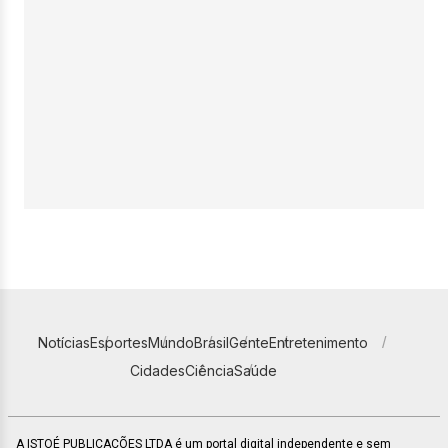
Notícias
Esportes
Mundo
Brasil
Gente
Entretenimento
Cidades
Ciência
Saúde
A ISTOÉ PUBLICAÇÕES LTDA é um portal digital independente e sem