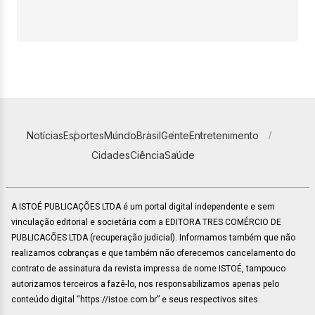
Notícias
Esportes
Mundo
Brasil
Gente
Entretenimento
Cidades
Ciência
Saúde
A ISTOÉ PUBLICAÇÕES LTDA é um portal digital independente e sem
vinculação editorial e societária com a EDITORA TRES COMÉRCIO DE
PUBLICACÕES LTDA (recuperação judicial). Informamos também que não
realizamos cobranças e que também não oferecemos cancelamento do
contrato de assinatura da revista impressa de nome ISTOÉ, tampouco
autorizamos terceiros a fazê-lo, nos responsabilizamos apenas pelo
conteúdo digital “https://istoe.com.br” e seus respectivos sites.