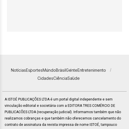
Notícias
Esportes
Mundo
Brasil
Gente
Entretenimento
Cidades
Ciência
Saúde
A ISTOÉ PUBLICAÇÕES LTDA é um portal digital independente e sem
vinculação editorial e societária com a EDITORA TRES COMÉRCIO DE
PUBLICACÕES LTDA (recuperação judicial). Informamos também que não
realizamos cobranças e que também não oferecemos cancelamento do
contrato de assinatura da revista impressa de nome ISTOÉ, tampouco