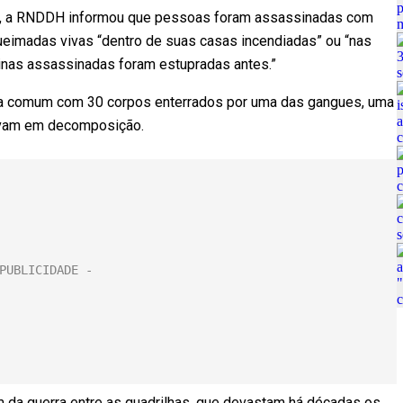
a”, a RNDDH informou que pessoas foram assassinadas com
ueimadas vivas “dentro de suas casas incendiadas” ou “nas
inas assassinadas foram estupradas antes.”
ala comum com 30 corpos enterrados por uma das gangues, uma
avam em decomposição.
 da guerra entre as quadrilhas, que devastam há décadas os