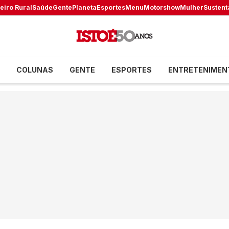
eiro Rural
Saúde
Gente
Planeta
Esportes
Menu
Motorshow
Mulher
Sustent
COLUNAS
GENTE
ESPORTES
ENTRETENIMEN