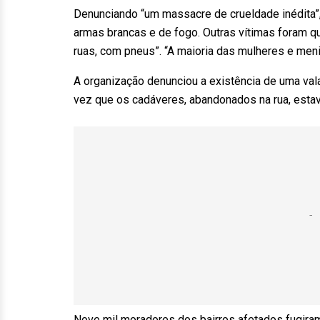
Denunciando “um massacre de crueldade inédit
armas brancas e de fogo. Outras vítimas foram q
ruas, com pneus”. “A maioria das mulheres e men
A organização denunciou a existência de uma v
vez que os cadáveres, abandonados na rua, est
Nove mil moradores dos bairros afetados fugiram