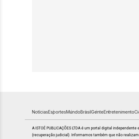
Notícias
Esportes
Mundo
Brasil
Gente
Entretenimento
C
A ISTOÉ PUBLICAÇÕES LTDA é um portal digital independente
(recuperação judicial). Informamos também que não realiza