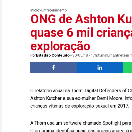
Início
>
Entretenimento
ONG de Ashton Kut
quase 6 mil crianç
exploração
Por
Estadão Conteúdo
30/05/18 - 17h35min
Em
Entreteni
O relatório anual da Thorn: Digital Defenders of
Ashton Kutcher e sua ex-mulher Demi Moore, infor
crianças vítimas de exploração sexual em 2017.
A Thorn usa um software chamado Spotlight para 
O programa identifica quais das organizações cr