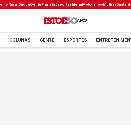
eiro Rural
Saúde
Gente
Planeta
Esportes
Menu
Motorshow
Mulher
Sustent
COLUNAS
GENTE
ESPORTES
ENTRETENIMEN