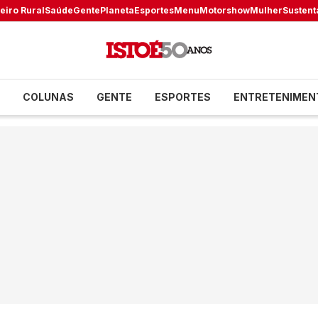
eiro Rural
Saúde
Gente
Planeta
Esportes
Menu
Motorshow
Mulher
Sustent
COLUNAS
GENTE
ESPORTES
ENTRETENIMEN