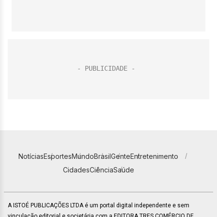
Notícias
Esportes
Mundo
Brasil
Gente
Entretenimento
Cidades
Ciência
Saúde
A ISTOÉ PUBLICAÇÕES LTDA é um portal digital independente e sem
vinculação editorial e societária com a EDITORA TRES COMÉRCIO DE