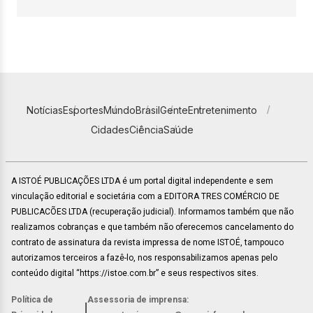
Notícias
Esportes
Mundo
Brasil
Gente
Entretenimento
Cidades
Ciência
Saúde
A ISTOÉ PUBLICAÇÕES LTDA é um portal digital independente e sem
vinculação editorial e societária com a EDITORA TRES COMÉRCIO DE
PUBLICACÕES LTDA (recuperação judicial). Informamos também que não
realizamos cobranças e que também não oferecemos cancelamento do
contrato de assinatura da revista impressa de nome ISTOÉ, tampouco
autorizamos terceiros a fazê-lo, nos responsabilizamos apenas pelo
conteúdo digital “https://istoe.com.br” e seus respectivos sites.
Política de
Assessoria de imprensa:
|