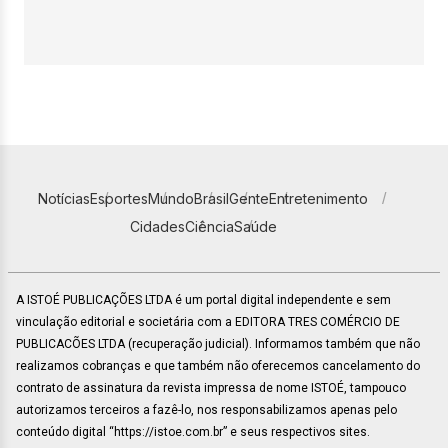
Notícias
Esportes
Mundo
Brasil
Gente
Entretenimento
Cidades
Ciência
Saúde
A ISTOÉ PUBLICAÇÕES LTDA é um portal digital independente e sem
vinculação editorial e societária com a EDITORA TRES COMÉRCIO DE
PUBLICACÕES LTDA (recuperação judicial). Informamos também que não
realizamos cobranças e que também não oferecemos cancelamento do
contrato de assinatura da revista impressa de nome ISTOÉ, tampouco
autorizamos terceiros a fazê-lo, nos responsabilizamos apenas pelo
conteúdo digital “https://istoe.com.br” e seus respectivos sites.