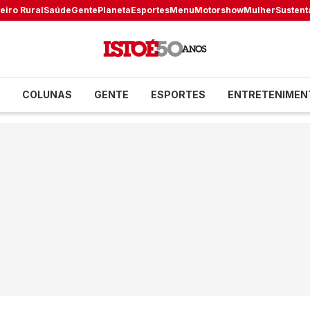
eiro Rural
Saúde
Gente
Planeta
Esportes
Menu
Motorshow
Mulher
Sustent
COLUNAS
GENTE
ESPORTES
ENTRETENIMEN