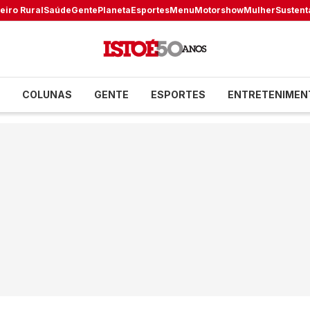
eiro Rural
Saúde
Gente
Planeta
Esportes
Menu
Motorshow
Mulher
Sustent
COLUNAS
GENTE
ESPORTES
ENTRETENIMEN