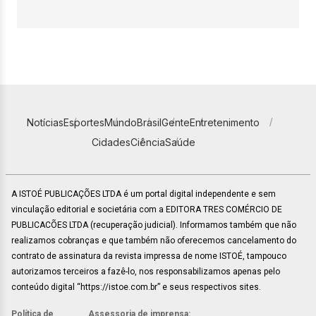
Notícias
Esportes
Mundo
Brasil
Gente
Entretenimento
Cidades
Ciência
Saúde
A ISTOÉ PUBLICAÇÕES LTDA é um portal digital independente e sem
vinculação editorial e societária com a EDITORA TRES COMÉRCIO DE
PUBLICACÕES LTDA (recuperação judicial). Informamos também que não
realizamos cobranças e que também não oferecemos cancelamento do
contrato de assinatura da revista impressa de nome ISTOÉ, tampouco
autorizamos terceiros a fazê-lo, nos responsabilizamos apenas pelo
conteúdo digital “https://istoe.com.br” e seus respectivos sites.
Política de
Assessoria de imprensa: