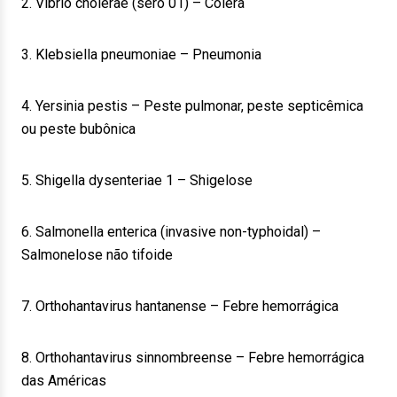
2. Vibrio cholerae (sero 01) – Cólera
3. Klebsiella pneumoniae – Pneumonia
4. Yersinia pestis – Peste pulmonar, peste septicêmica
ou peste bubônica
5. Shigella dysenteriae 1 – Shigelose
6. Salmonella enterica (invasive non-typhoidal) –
Salmonelose não tifoide
7. Orthohantavirus hantanense – Febre hemorrágica
8. Orthohantavirus sinnombreense – Febre hemorrágica
das Américas