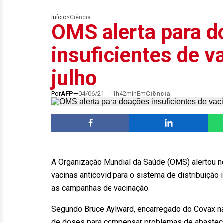
Início
>
Ciência
OMS alerta para 
insuficientes de v
julho
Por
AFP
04/06/21 - 11h42min
Em
Ciência
A Organização Mundial da Saúde (OMS) alertou n
vacinas anticovid para o sistema de distribuição 
as campanhas de vacinação.
Segundo Bruce Aylward, encarregado do Covax n
de doses para compensar problemas de abasteci