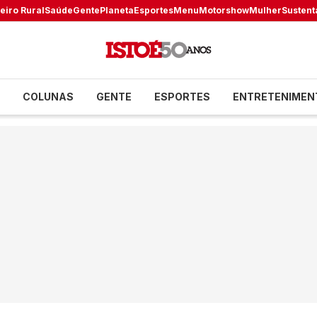
eiro Rural
Saúde
Gente
Planeta
Esportes
Menu
Motorshow
Mulher
Sustent
COLUNAS
GENTE
ESPORTES
ENTRETENIMEN