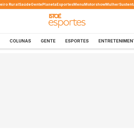
eiro Rural
Saúde
Gente
Planeta
Esportes
Menu
Motorshow
Mulher
Sustent
COLUNAS
GENTE
ESPORTES
ENTRETENIMEN