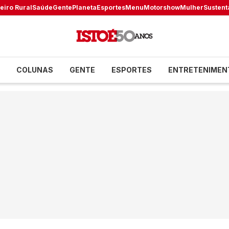
eiro Rural
Saúde
Gente
Planeta
Esportes
Menu
Motorshow
Mulher
Sustent
COLUNAS
GENTE
ESPORTES
ENTRETENIMEN