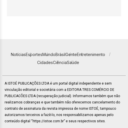
Notícias
Esportes
Mundo
Brasil
Gente
Entretenimento
Cidades
Ciência
Saúde
A ISTOÉ PUBLICAÇÕES LTDA é um portal digital independente e sem
vinculação editorial e societária com a EDITORA TRES COMÉRCIO DE
PUBLICACÕES LTDA (recuperação judicial). Informamos também que não
realizamos cobranças e que também não oferecemos cancelamento do
contrato de assinatura da revista impressa de nome ISTOÉ, tampouco
autorizamos terceiros a fazê-lo, nos responsabilizamos apenas pelo
conteúdo digital “https://istoe.com.br” e seus respectivos sites.