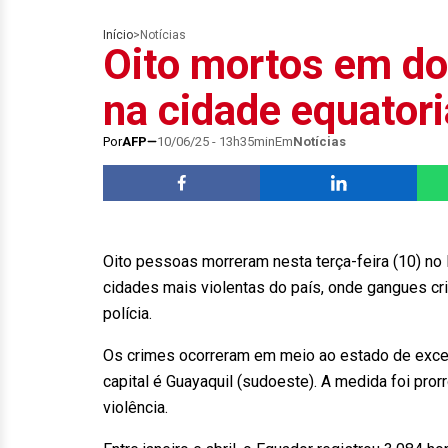
Início
>
Notícias
Oito mortos em do
na cidade equator
Por
AFP
10/06/25 - 13h35min
Em
Notícias
Oito pessoas morreram nesta terça-feira (10) n
cidades mais violentas do país, onde gangues cri
polícia.
Os crimes ocorreram em meio ao estado de exceçã
capital é Guayaquil (sudoeste). A medida foi pro
violência.