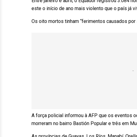
Entre janeiro e abril, o Equador registrou 3.084 
este o início de ano mais violento que o país já 
Os oito mortos tinham “ferimentos causados por 
A força policial informou à AFP que os eventos 
morreram no bairro Bastión Popular e três em Mu
As províncias de Guayas, Los Ríos, Manabí, Orella