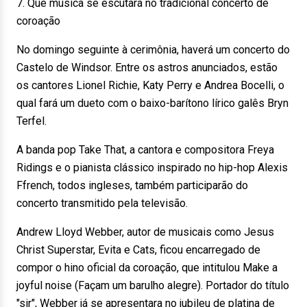
7. Que música se escutará no tradicional concerto de
coroação
No domingo seguinte à cerimônia, haverá um concerto do
Castelo de Windsor. Entre os astros anunciados, estão
os cantores Lionel Richie, Katy Perry e Andrea Bocelli, o
qual fará um dueto com o baixo-barítono lírico galês Bryn
Terfel.
A banda pop Take That, a cantora e compositora Freya
Ridings e o pianista clássico inspirado no hip-hop Alexis
Ffrench, todos ingleses, também participarão do
concerto transmitido pela televisão.
Andrew Lloyd Webber, autor de musicais como Jesus
Christ Superstar, Evita e Cats, ficou encarregado de
compor o hino oficial da coroação, que intitulou Make a
joyful noise (Façam um barulho alegre). Portador do título
"sir", Webber já se apresentara no jubileu de platina de