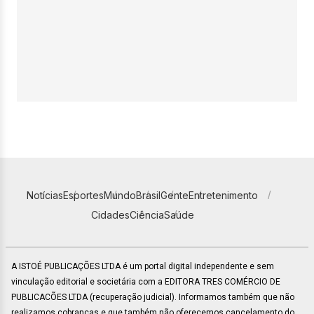
Notícias
Esportes
Mundo
Brasil
Gente
Entretenimento
Cidades
Ciência
Saúde
A ISTOÉ PUBLICAÇÕES LTDA é um portal digital independente e sem
vinculação editorial e societária com a EDITORA TRES COMÉRCIO DE
PUBLICACÕES LTDA (recuperação judicial). Informamos também que não
realizamos cobranças e que também não oferecemos cancelamento do