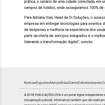
prática, o cenário de uma cidade conectada, em 
campos de futebol, onde asseguramos 100% de di
Para Adriana Viali, Head da Oi Soluções, o suce
empresa em entregar tecnologias para eventos d
de despesas e melhoria na experiência dos usuári
partir da oferta de serviços integrados é o melh
liderando a transformação digital”, conclui.
Notícias
Esportes
Mundo
Brasil
Gente
Entretenimento
C
A ISTOÉ PUBLICAÇÕES LTDA é um portal digital independente
(recuperação judicial). Informamos também que não realiza