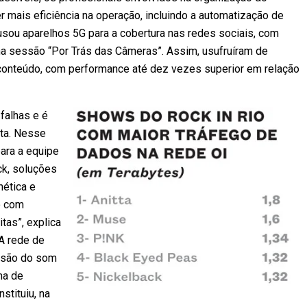
 mais eficiência na operação, incluindo a automatização de
sou aparelhos 5G para a cobertura nas redes sociais, com
 na sessão “Por Trás das Câmeras”. Assim, usufruíram de
 conteúdo, com performance até dez vezes superior em relação
falhas e é
eta. Nesse
para a equipe
ck, soluções
nética e
o com
tas”, explica
 A rede de
issão do som
ma de
stituiu, na