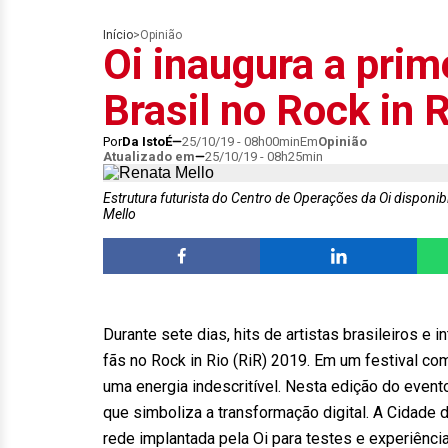
Início
>
Opinião
Oi inaugura a prim
Brasil no Rock in 
Por
Da IstoÉ
25/10/19 - 08h00min
Em
Opinião
Atualizado em
25/10/19 - 08h25min
Estrutura futurista do Centro de Operações da Oi disponi
Mello
Durante sete dias, hits de artistas brasileiros e
fãs no Rock in Rio (RiR) 2019. Em um festival com
uma energia indescritível. Nesta edição do even
que simboliza a transformação digital. A Cidade 
rede implantada pela Oi para testes e experiênc