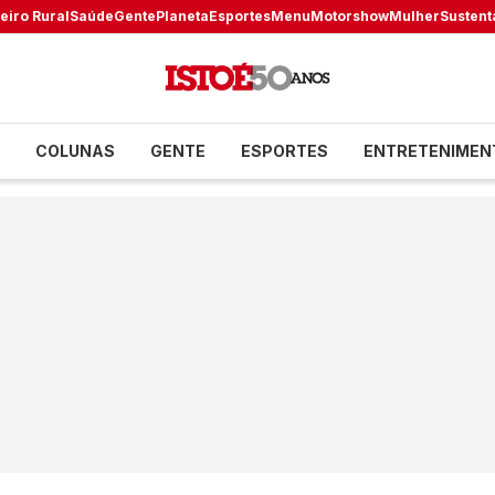
eiro Rural
Saúde
Gente
Planeta
Esportes
Menu
Motorshow
Mulher
Sustent
COLUNAS
GENTE
ESPORTES
ENTRETENIMEN