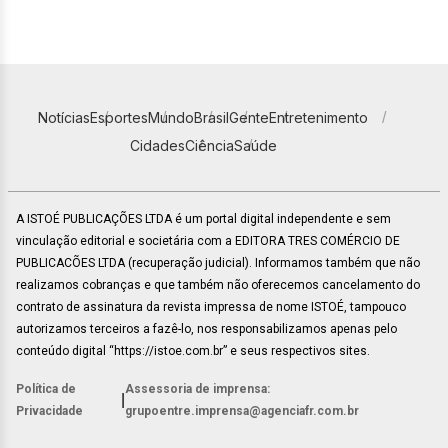
Notícias
Esportes
Mundo
Brasil
Gente
Entretenimento
Cidades
Ciência
Saúde
A ISTOÉ PUBLICAÇÕES LTDA é um portal digital independente e sem
vinculação editorial e societária com a EDITORA TRES COMÉRCIO DE
PUBLICACÕES LTDA (recuperação judicial). Informamos também que não
realizamos cobranças e que também não oferecemos cancelamento do
contrato de assinatura da revista impressa de nome ISTOÉ, tampouco
autorizamos terceiros a fazê-lo, nos responsabilizamos apenas pelo
conteúdo digital “https://istoe.com.br” e seus respectivos sites.
Política de
Assessoria de imprensa:
|
Privacidade
grupoentre.imprensa@agenciafr.com.br