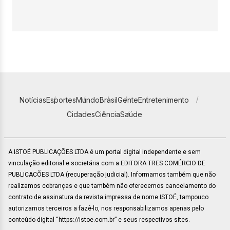
Notícias
Esportes
Mundo
Brasil
Gente
Entretenimento
Cidades
Ciência
Saúde
A ISTOÉ PUBLICAÇÕES LTDA é um portal digital independente e sem
vinculação editorial e societária com a EDITORA TRES COMÉRCIO DE
PUBLICACÕES LTDA (recuperação judicial). Informamos também que não
realizamos cobranças e que também não oferecemos cancelamento do
contrato de assinatura da revista impressa de nome ISTOÉ, tampouco
autorizamos terceiros a fazê-lo, nos responsabilizamos apenas pelo
conteúdo digital “https://istoe.com.br” e seus respectivos sites.