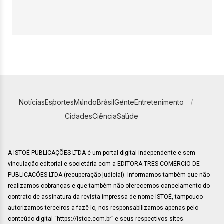
Notícias
Esportes
Mundo
Brasil
Gente
Entretenimento
Cidades
Ciência
Saúde
A ISTOÉ PUBLICAÇÕES LTDA é um portal digital independente e sem
vinculação editorial e societária com a EDITORA TRES COMÉRCIO DE
PUBLICACÕES LTDA (recuperação judicial). Informamos também que não
realizamos cobranças e que também não oferecemos cancelamento do
contrato de assinatura da revista impressa de nome ISTOÉ, tampouco
autorizamos terceiros a fazê-lo, nos responsabilizamos apenas pelo
conteúdo digital “https://istoe.com.br” e seus respectivos sites.