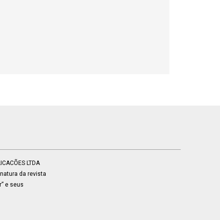
BLICACÕES LTDA
atura da revista
r” e seus