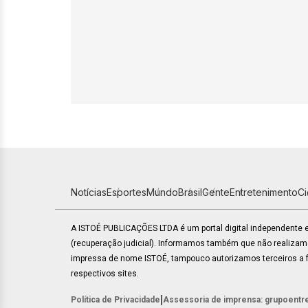
Notícias
Esportes
Mundo
Brasil
Gente
Entretenimento
C
A ISTOÉ PUBLICAÇÕES LTDA é um portal digital independente
(recuperação judicial). Informamos também que não realiza
impressa de nome ISTOÉ, tampouco autorizamos terceiros a fa
respectivos sites.
|
Política de Privacidade
Assessoria de imprensa: grupoentr