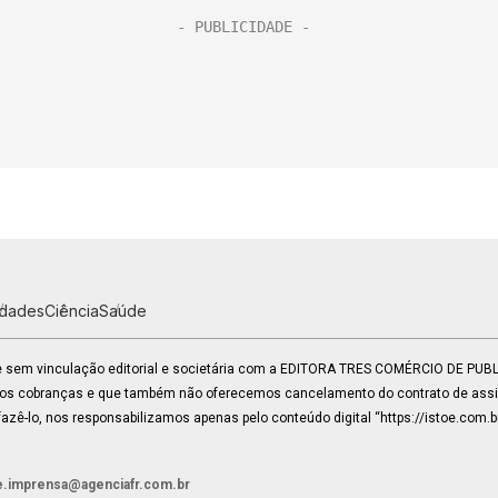
idades
Ciência
Saúde
 e sem vinculação editorial e societária com a EDITORA TRES COMÉRCIO DE PU
mos cobranças e que também não oferecemos cancelamento do contrato de assin
zê-lo, nos responsabilizamos apenas pelo conteúdo digital “https://istoe.com.b
e.imprensa@agenciafr.com.br