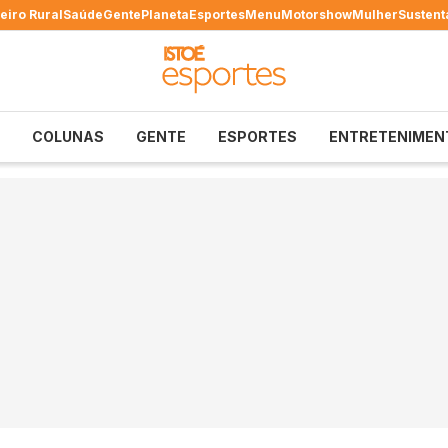
eiro Rural
Saúde
Gente
Planeta
Esportes
Menu
Motorshow
Mulher
Sustent
COLUNAS
GENTE
ESPORTES
ENTRETENIMEN