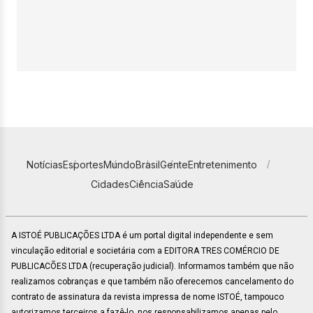
Notícias
Esportes
Mundo
Brasil
Gente
Entretenimento
Cidades
Ciência
Saúde
A ISTOÉ PUBLICAÇÕES LTDA é um portal digital independente e sem
vinculação editorial e societária com a EDITORA TRES COMÉRCIO DE
PUBLICACÕES LTDA (recuperação judicial). Informamos também que não
realizamos cobranças e que também não oferecemos cancelamento do
contrato de assinatura da revista impressa de nome ISTOÉ, tampouco
autorizamos terceiros a fazê-lo, nos responsabilizamos apenas pelo