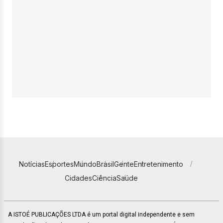
Notícias
Esportes
Mundo
Brasil
Gente
Entretenimento
Cidades
Ciência
Saúde
A ISTOÉ PUBLICAÇÕES LTDA é um portal digital independente e sem