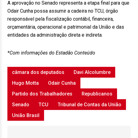
A aprovação no Senado representa a etapa final para que
Odair Cunha possa assumir a cadeira no TCU, órgão
responsável pela fiscalização contábil, financeira,
orçamentária, operacional e patrimonial da União e das
entidades da administração direta e indireta.
*Com informações do Estadão Conteúdo
câmara dos deputados
Davi Alcolumbre
Hugo Motta
Odair Cunha
Partido dos Trabalhadores
Republicanos
Senado
TCU
Tribunal de Contas da União
União Brasil