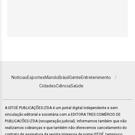
Notícias
Esportes
Mundo
Brasil
Gente
Entretenimento
Cidades
Ciência
Saúde
A ISTOÉ PUBLICAÇÕES LTDA é um portal digital independente e sem
vinculação editorial e societária com a EDITORA TRES COMÉRCIO DE
PUBLICACÕES LTDA (recuperação judicial). Informamos também que não
realizamos cobranças e que também não oferecemos cancelamento do
contrato de assinatura da revista impressa de nome ISTOÉ, tampouco