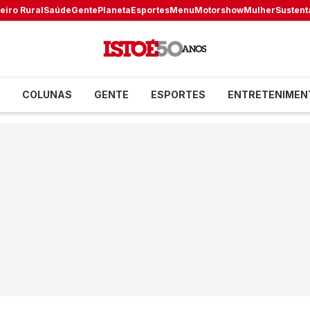
eiro Rural
Saúde
Gente
Planeta
Esportes
Menu
Motorshow
Mulher
Sustent
COLUNAS
GENTE
ESPORTES
ENTRETENIMEN