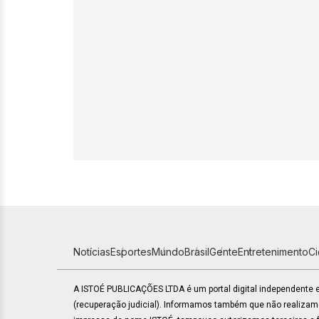
Notícias
Esportes
Mundo
Brasil
Gente
Entretenimento
C
A ISTOÉ PUBLICAÇÕES LTDA é um portal digital independente
(recuperação judicial). Informamos também que não realiza