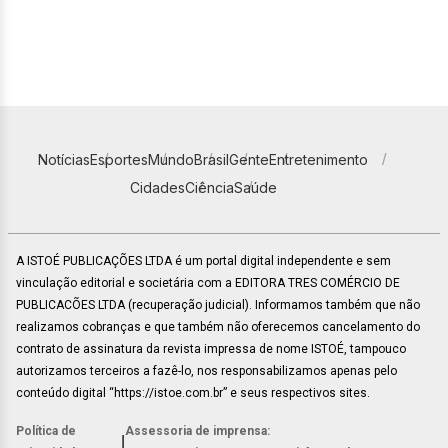
Notícias
Esportes
Mundo
Brasil
Gente
Entretenimento
Cidades
Ciência
Saúde
A ISTOÉ PUBLICAÇÕES LTDA é um portal digital independente e sem
vinculação editorial e societária com a EDITORA TRES COMÉRCIO DE
PUBLICACÕES LTDA (recuperação judicial). Informamos também que não
realizamos cobranças e que também não oferecemos cancelamento do
contrato de assinatura da revista impressa de nome ISTOÉ, tampouco
autorizamos terceiros a fazê-lo, nos responsabilizamos apenas pelo
conteúdo digital “https://istoe.com.br” e seus respectivos sites.
Política de
Assessoria de imprensa:
|