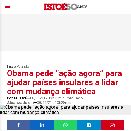
Início
>
Mundo
Obama pede “ação agora” para
ajudar países insulares a lidar
com mudança climática
Por
Da IstoÉ
08/11/21 - 13h18min
Em
Mundo
Atualizado em
08/11/21 - 13h28min