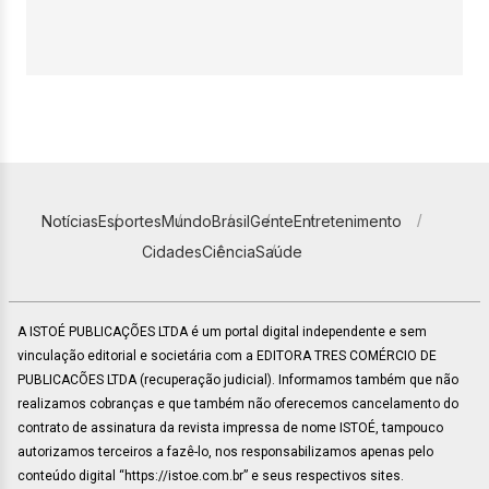
Notícias
Esportes
Mundo
Brasil
Gente
Entretenimento
Cidades
Ciência
Saúde
A ISTOÉ PUBLICAÇÕES LTDA é um portal digital independente e sem
vinculação editorial e societária com a EDITORA TRES COMÉRCIO DE
PUBLICACÕES LTDA (recuperação judicial). Informamos também que não
realizamos cobranças e que também não oferecemos cancelamento do
contrato de assinatura da revista impressa de nome ISTOÉ, tampouco
autorizamos terceiros a fazê-lo, nos responsabilizamos apenas pelo
conteúdo digital “https://istoe.com.br” e seus respectivos sites.