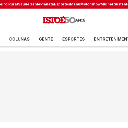
eiro Rural
Saúde
Gente
Planeta
Esportes
Menu
Motorshow
Mulher
Sustent
COLUNAS
GENTE
ESPORTES
ENTRETENIMEN