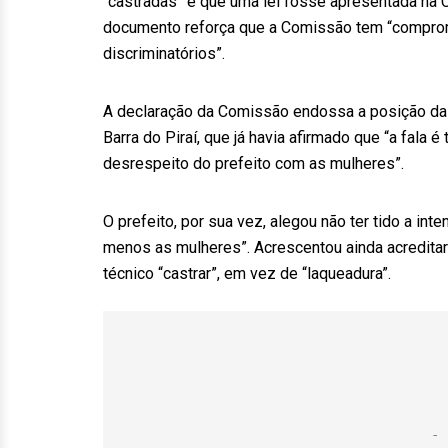
“castradas” e que uma lei fosse apresentada na C
documento reforça que a Comissão tem “comprom
discriminatórios”.
A declaração da Comissão endossa a posição da
Barra do Piraí, que já havia afirmado que “a fala 
desrespeito do prefeito com as mulheres”.
O prefeito, por sua vez, alegou não ter tido a in
menos as mulheres”. Acrescentou ainda acreditar 
técnico “castrar”, em vez de “laqueadura”.