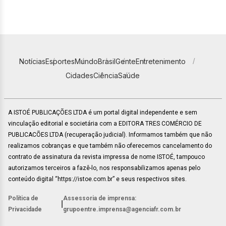
Notícias
Esportes
Mundo
Brasil
Gente
Entretenimento
Cidades
Ciência
Saúde
A ISTOÉ PUBLICAÇÕES LTDA é um portal digital independente e sem
vinculação editorial e societária com a EDITORA TRES COMÉRCIO DE
PUBLICACÕES LTDA (recuperação judicial). Informamos também que não
realizamos cobranças e que também não oferecemos cancelamento do
contrato de assinatura da revista impressa de nome ISTOÉ, tampouco
autorizamos terceiros a fazê-lo, nos responsabilizamos apenas pelo
conteúdo digital “https://istoe.com.br” e seus respectivos sites.
Política de
Assessoria de imprensa:
|
Privacidade
grupoentre.imprensa@agenciafr.com.br