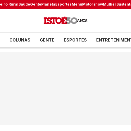
eiro Rural
Saúde
Gente
Planeta
Esportes
Menu
Motorshow
Mulher
Sustent
COLUNAS
GENTE
ESPORTES
ENTRETENIMEN