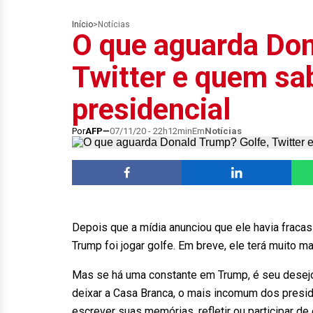
Início
>
Notícias
O que aguarda Don
Twitter e quem sa
presidencial
Por
AFP
07/11/20 - 22h12min
Em
Notícias
Depois que a mídia anunciou que ele havia fraca
Trump foi jogar golfe. Em breve, ele terá muito 
Mas se há uma constante em Trump, é seu desejo
deixar a Casa Branca, o mais incomum dos presid
escrever suas memórias, refletir ou participar de