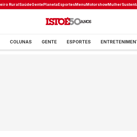
eiro Rural
Saúde
Gente
Planeta
Esportes
Menu
Motorshow
Mulher
Sustent
COLUNAS
GENTE
ESPORTES
ENTRETENIMEN