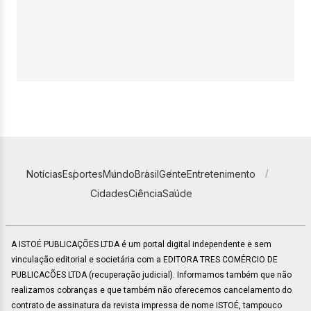
Notícias
Esportes
Mundo
Brasil
Gente
Entretenimento
Cidades
Ciência
Saúde
A ISTOÉ PUBLICAÇÕES LTDA é um portal digital independente e sem
vinculação editorial e societária com a EDITORA TRES COMÉRCIO DE
PUBLICACÕES LTDA (recuperação judicial). Informamos também que não
realizamos cobranças e que também não oferecemos cancelamento do
contrato de assinatura da revista impressa de nome ISTOÉ, tampouco