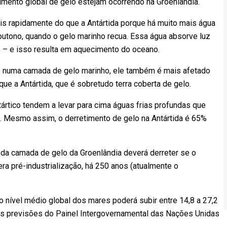
imento global de gelo estejam ocorrendo na Groenlândia.
is rapidamente do que a Antártida porque há muito mais água
 outono, quando o gelo marinho recua. Essa água absorve luz
te – e isso resulta em aquecimento do oceano.
o numa camada de gelo marinho, ele também é mais afetado
e a Antártida, que é sobretudo terra coberta de gelo.
ártico tendem a levar para cima águas frias profundas que
a. Mesmo assim, o derretimento de gelo na Antártida é 65%
 da camada de gelo da Groenlândia deverá derreter se o
ra pré-industrialização, há 250 anos (atualmente o
, o nível médio global dos mares poderá subir entre 14,8 a 27,2
as previsões do Painel Intergovernamental das Nações Unidas