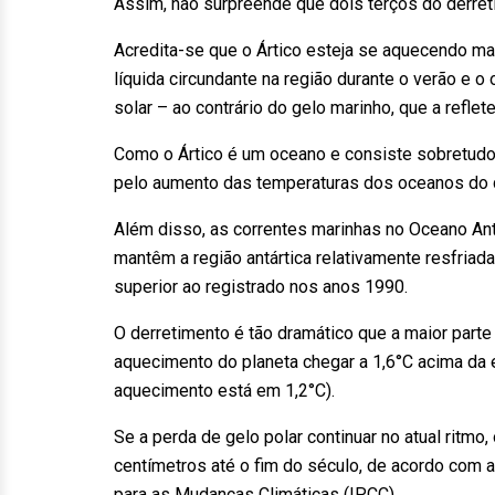
Assim, não surpreende que dois terços do derret
Acredita-se que o Ártico esteja se aquecendo ma
líquida circundante na região durante o verão e o
solar – ao contrário do gelo marinho, que a refle
Como o Ártico é um oceano e consiste sobretud
pelo aumento das temperaturas dos oceanos do qu
Além disso, as correntes marinhas no Oceano Ant
mantêm a região antártica relativamente resfriad
superior ao registrado nos anos 1990.
O derretimento é tão dramático que a maior parte
aquecimento do planeta chegar a 1,6°C acima da e
aquecimento está em 1,2°C).
Se a perda de gelo polar continuar no atual ritmo
centímetros até o fim do século, de acordo com 
para as Mudanças Climáticas (IPCC).