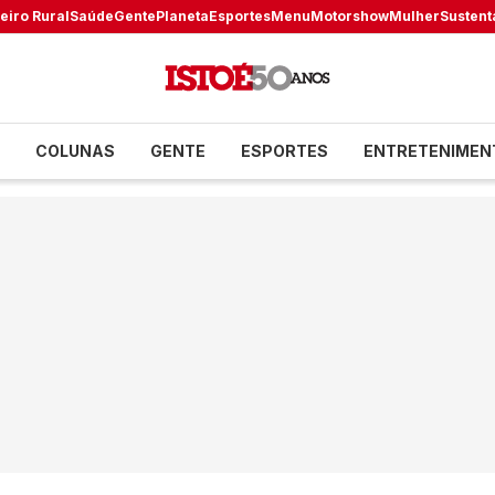
eiro Rural
Saúde
Gente
Planeta
Esportes
Menu
Motorshow
Mulher
Sustent
COLUNAS
GENTE
ESPORTES
ENTRETENIMEN