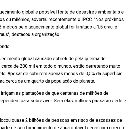
quecimento global e possível fonte de desastres ambientais e
los ou milênios, advertiu recentemente o IPCC. "Nos próximos
3 metros se o aquecimento global for limitado a 1,5 grau, e
graus", destacou a organização.
cendo
quecimento global causado sobretudo pela queima de
 cerca de 200 mil em todo o mundo, estão derretendo muito
lo. Apesar de cobrirem apenas menos de 0,5% da superfície
ara cerca de um quarto da população do planeta.
 irrigam as plantações de que centenas de milhões de
 dependem para sobreviver. Sem elas, milhões passarão sede e
olocou quase 2 bilhões de pessoas em risco de escassez de
parte de seu fornecimento de água potável secar com o recuo