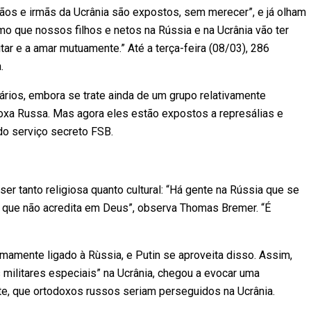
mãos e irmãs da Ucrânia são expostos, sem merecer”, e já olham
smo que nossos filhos e netos na Rússia e na Ucrânia vão ter
itar e a amar mutuamente.” Até a terça-feira (08/03), 286
.
ios, embora se trate ainda de um grupo relativamente
doxa Russa. Mas agora eles estão expostos a represálias e
do serviço secreto FSB.
er tanto religiosa quanto cultural: “Há gente na Rússia que se
que não acredita em Deus”, observa Thomas Bremer. “É
imamente ligado à Rùssia, e Putin se aproveita disso. Assim,
 militares especiais” na Ucrânia, chegou a evocar uma
te, que ortodoxos russos seriam perseguidos na Ucrânia.