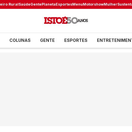
eiro Rural
Saúde
Gente
Planeta
Esportes
Menu
Motorshow
Mulher
Sustent
COLUNAS
GENTE
ESPORTES
ENTRETENIMEN