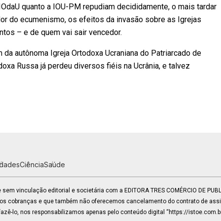
a IOdaU quanto a IOU-PM repudiam decididamente, o mais tardar
or do ecumenismo, os efeitos da invasão sobre as Igrejas
os – e de quem vai sair vencedor.
m da autônoma Igreja Ortodoxa Ucraniana do Patriarcado de
doxa Russa já perdeu diversos fiéis na Ucrânia, e talvez
idades
Ciência
Saúde
 e sem vinculação editorial e societária com a EDITORA TRES COMÉRCIO DE PU
mos cobranças e que também não oferecemos cancelamento do contrato de assin
zê-lo, nos responsabilizamos apenas pelo conteúdo digital “https://istoe.com.b