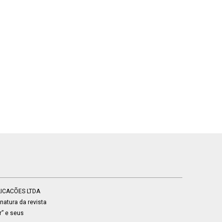
BLICACÕES LTDA
atura da revista
r” e seus