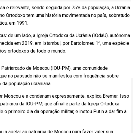
sa é relevante, sendo seguida por 75% da população, a Ucrânia
ismo Ortodoxo tem uma história movimentada no país, sobretudo
ica, em 1991.
s: de um lado, a Igreja Ortodoxa da Ucrânia (IOdaU), autônoma
conhecida em 2019, em Istambul, por Bartolomeu 1º, uma espécie
stãos ortodoxos de todo o mundo.
 do Patriarcado de Moscou (IOU-PM), uma comunidade
 que no passado não se manifestou com frequência sobre
% da população ucraniana.
r Moscou e a condenam expressamente, explica Bremer. Isso
atriarca da IOU-PM, que afinal é parte da Igreja Ortodoxa
 o primeiro dia da operação militar, e instou Putin a dar fim à
u a apelar ao patriarca de Moscou para fazer valer sua