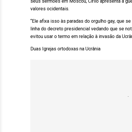
seus sermões em Moscou, Cirilo apresenta a guer
valores ocidentais.
“Ele afixa isso às paradas do orgulho gay, que s
linha do decreto presidencial vedando que se noti
evitou usar o termo em relação à invasão da Ucrân
Duas Igrejas ortodoxas na Ucrânia