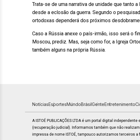
Trata-se de uma narrativa de unidade que tanto 
desde a eclosão da guerra. Segundo o pesquisad
ortodoxas dependerá dos próximos desdobrament
Caso a Rússia anexe o país-irmão, isso será o fi
Moscou, prediz. Mas, seja como for, a Igreja Orto
também alguns na própria Rússia.
Notícias
Esportes
Mundo
Brasil
Gente
Entretenimento
C
A ISTOÉ PUBLICAÇÕES LTDA é um portal digital independente
(recuperação judicial). Informamos também que não realiza
impressa de nome ISTOÉ, tampouco autorizamos terceiros a fa