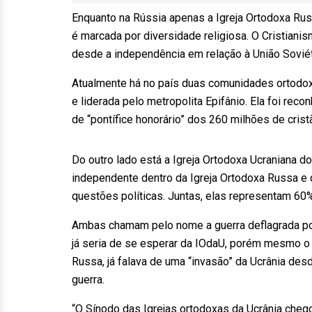
Enquanto na Rússia apenas a Igreja Ortodoxa Rus
é marcada por diversidade religiosa. O Cristian
desde a independência em relação à União Soviét
Atualmente há no país duas comunidades ortodoxa
e liderada pelo metropolita Epifânio. Ela foi re
de “pontífice honorário” dos 260 milhões de cri
Do outro lado está a Igreja Ortodoxa Ucraniana
independente dentro da Igreja Ortodoxa Russa e
questões políticas. Juntas, elas representam 60
Ambas chamam pelo nome a guerra deflagrada po
já seria de se esperar da IOdaU, porém mesmo o p
Russa, já falava de uma “invasão” da Ucrânia desde
guerra.
“O Sínodo das Igrejas ortodoxas da Ucrânia chego