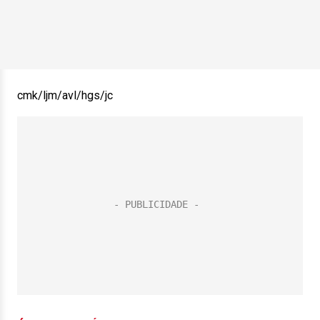
cmk/ljm/avl/hgs/jc