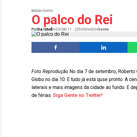
Início
>
Gente
O palco do Rei
Por
Da IstoÉ
25/08/11 - 22h35min
Em
Gente
Foto Reprodução
No dia 7 de setembro, Roberto 
Globo no dia 10. E tudo já está quse pronto. A ce
laterais e mais imagens da cidade ao fundo. E d
de férias.
Siga Gente no Twitter!