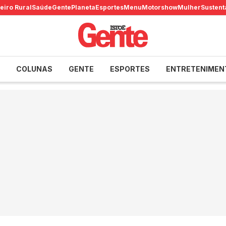
eiro Rural
Saúde
Gente
Planeta
Esportes
Menu
Motorshow
Mulher
Sustent
COLUNAS
GENTE
ESPORTES
ENTRETENIMEN