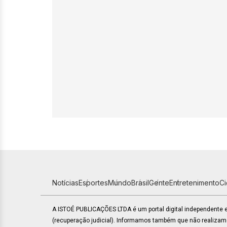
Notícias
Esportes
Mundo
Brasil
Gente
Entretenimento
C
A ISTOÉ PUBLICAÇÕES LTDA é um portal digital independente
(recuperação judicial). Informamos também que não realiza