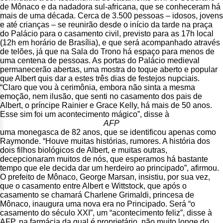
de Mônaco e da nadadora sul-africana, que se conheceram há
mais de uma década. Cerca de 3.500 pessoas – idosos, jovens
e até crianças – se reunirão desde o início da tarde na praça
do Palácio para o casamento civil, previsto para as 17h local
(12h em horário de Brasília), e que será acompanhado através
de telões, já que na Sala do Trono há espaço para menos de
uma centena de pessoas. As portas do Palácio medieval
permanecerão abertas, uma mostra do toque aberto e popular
que Albert quis dar a estes três dias de festejos nupciais.
“Claro que vou à cerimônia, embora não sinta a mesma
emoção, nem ilusão, que senti no casamento dos pais de
Albert, o príncipe Rainier e Grace Kelly, há mais de 50 anos.
Esse sim foi um acontecimento mágico”, disse à
AFP
uma monegasca de 82 anos, que se identificou apenas como
Raymonde. “Houve muitas histórias, rumores. A história dos
dois filhos biológicos de Albert, e muitas outras,
decepcionaram muitos de nós, que esperamos há bastante
tempo que ele decida dar um herdeiro ao principado”, afirmou.
O prefeito de Mônaco, George Marsan, insistiu, por sua vez,
que o casamento entre Albert e Wittstock, que após o
casamento se chamará Charlene Grimaldi, princesa de
Mônaco, inaugura uma nova era no Principado. Será “o
casamento do século XXI”, um “acontecimento feliz”, disse à
AFP, na farmácia da qual é proprietário, não muito longe do