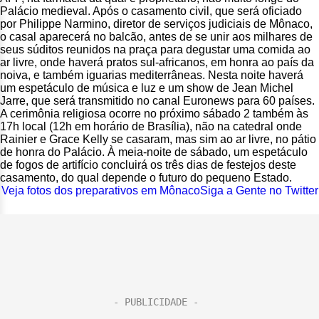
Palácio medieval. Após o casamento civil, que será oficiado
por Philippe Narmino, diretor de serviços judiciais de Mônaco,
o casal aparecerá no balcão, antes de se unir aos milhares de
seus súditos reunidos na praça para degustar uma comida ao
ar livre, onde haverá pratos sul-africanos, em honra ao país da
noiva, e também iguarias mediterrâneas. Nesta noite haverá
um espetáculo de música e luz e um show de Jean Michel
Jarre, que será transmitido no canal Euronews para 60 países.
A cerimônia religiosa ocorre no próximo sábado 2 também às
17h local (12h em horário de Brasília), não na catedral onde
Rainier e Grace Kelly se casaram, mas sim ao ar livre, no pátio
de honra do Palácio. À meia-noite de sábado, um espetáculo
de fogos de artifício concluirá os três dias de festejos deste
casamento, do qual depende o futuro do pequeno Estado.
Veja fotos dos preparativos em Mônaco
Siga a Gente no Twitter