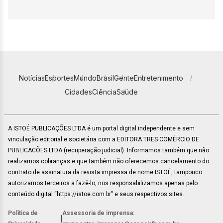
Notícias
Esportes
Mundo
Brasil
Gente
Entretenimento
Cidades
Ciência
Saúde
A ISTOÉ PUBLICAÇÕES LTDA é um portal digital independente e sem
vinculação editorial e societária com a EDITORA TRES COMÉRCIO DE
PUBLICACÕES LTDA (recuperação judicial). Informamos também que não
realizamos cobranças e que também não oferecemos cancelamento do
contrato de assinatura da revista impressa de nome ISTOÉ, tampouco
autorizamos terceiros a fazê-lo, nos responsabilizamos apenas pelo
conteúdo digital “https://istoe.com.br” e seus respectivos sites.
Política de
Assessoria de imprensa:
|