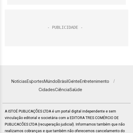
Notícias
Esportes
Mundo
Brasil
Gente
Entretenimento
Cidades
Ciência
Saúde
A ISTOÉ PUBLICAÇÕES LTDA é um portal digital independente e sem
vinculação editorial e societária com a EDITORA TRES COMÉRCIO DE
PUBLICACÕES LTDA (recuperação judicial). Informamos também que não
realizamos cobranças e que também não oferecemos cancelamento do